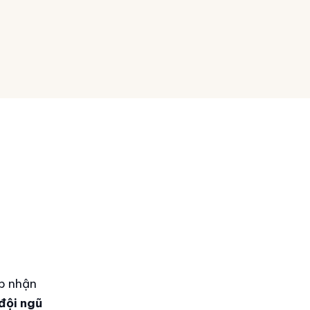
ếp nhận
đội ngũ