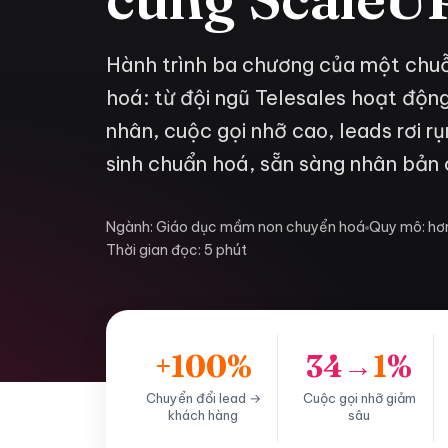
Hành trình ba chương của một chu
hoá: từ đội ngũ Telesales hoạt độn
nhân, cuộc gọi nhỡ cao, leads rơi 
sinh chuẩn hoá, sẵn sàng nhân bản 
Ngành: Giáo dục mầm non chuyển hoá
Quy mô: hơn
Thời gian đọc: 5 phút
+100%
34→
1
%
Chuyển đổi lead →
Cuộc gọi nhỡ giảm
khách hàng
sâu