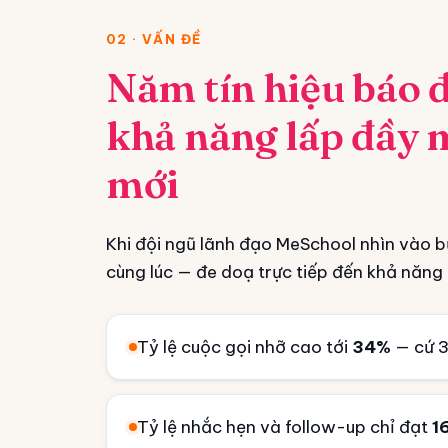
02 · VẤN ĐỀ
Năm tín hiệu báo 
khả năng lấp đầy 
mới
Khi đội ngũ lãnh đạo MeSchool nhìn vào bứ
cùng lúc — đe doạ trực tiếp đến khả năng 
Tỷ lệ cuộc gọi nhỡ cao tới
34%
— cứ 3
Tỷ lệ nhắc hẹn và follow-up chỉ đạt
1