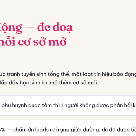
động — đe doạ
mỗi cơ sở mở
c tranh tuyển sinh tổng thể, một loạt tín hiệu báo động
lấp đầy học sinh khi mở thêm cơ sở mới:
 phụ huynh quan tâm thì 1 người không được phản hồi kị
6%
— phần lớn leads rơi rụng giữa đường, dù đã được ti