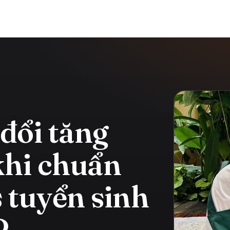
 đổi tăng
khi chuẩn
s tuyển sinh
P