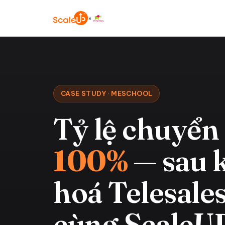
×
CASE STUDY · MESCHOOL
Tỷ lệ chuyển
100%
— sau 
hoá Telesale
cùng ScaleU