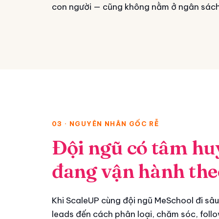
con người — cũng không nằm ở ngân sách
03 · NGUYÊN NHÂN GỐC RỄ
Đội ngũ có tâm hu
đang vận hành the
Khi ScaleUP cùng đội ngũ MeSchool đi sâu
leads đến cách phân loại, chăm sóc, foll