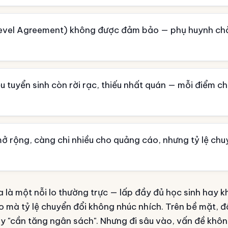
Level Agreement) không được đảm bảo — phụ huynh chờ
u tuyển sinh còn rời rạc, thiếu nhất quán — mỗi điểm 
ở rộng, càng chi nhiều cho quảng cáo, nhưng tỷ lệ chu
a là một nỗi lo thường trực — lấp đầy đủ học sinh hay 
 mà tỷ lệ chuyển đổi không nhúc nhích. Trên bề mặt, đ
ay "cần tăng ngân sách". Nhưng đi sâu vào, vấn đề khô