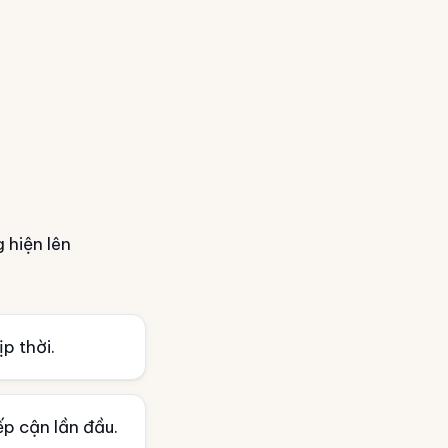
 hiện lên
p thời.
ếp cận lần đầu.