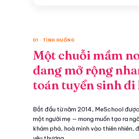
01 · TÌNH HUỐNG
Một chuỗi mầm no
đang mở rộng nhan
toán tuyển sinh đ
Bắt đầu từ năm 2014, MeSchool được
một người mẹ — mong muốn tạo ra ngôi
khám phá, hoà mình vào thiên nhiên, 
yêu thương.