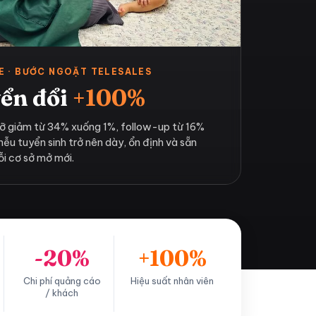
E · BƯỚC NGOẶT TELESALES
ển đổi
+100%
ỡ giảm từ 34% xuống 1%, follow-up từ 16%
hễu tuyển sinh trở nên dày, ổn định và sẵn
i cơ sở mở mới.
-20%
+100%
Chi phí quảng cáo
Hiệu suất nhân viên
/ khách