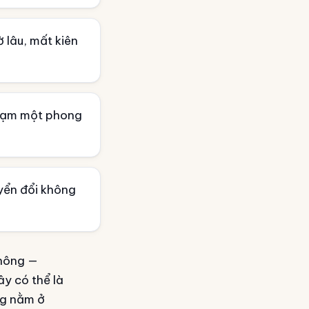
 lâu, mất kiên
chạm một phong
yển đổi không
không —
ây có thể là
ng nằm ở