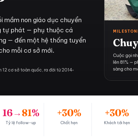
ỗi mầm non giáo dục chuyển
g tự phát — phụ thuộc cá
MILESTON
rụng — đến một hệ thống tuyển
Chuy
cho mỗi cơ sở mới.
Cuộc gọi nh
lên 81% — p
sàng cho mỗ
 12 cơ sở toàn quốc, ra đời từ 2014
16→
81
%
+30%
+30%
Tỷ lệ follow-up
Chốt hẹn
Khách tới hẹn