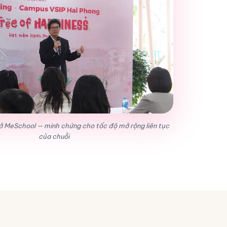
sở MeSchool — minh chứng cho tốc độ mở rộng liên tục
của chuỗi