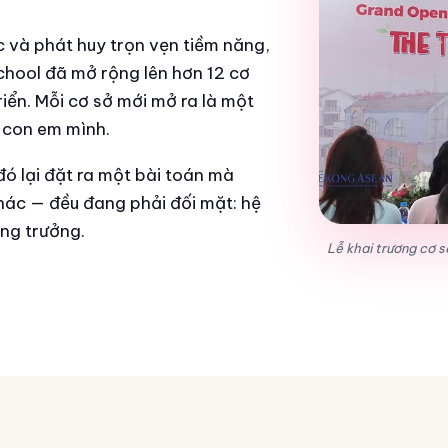
c và phát huy trọn vẹn tiềm năng,
hool đã mở rộng lên hơn 12 cơ
riển. Mỗi cơ sở mới mở ra là một
 con em mình.
ó lại đặt ra một bài toán mà
hác — đều đang phải đối mặt: hệ
ăng trưởng.
Lễ khai trương cơ 